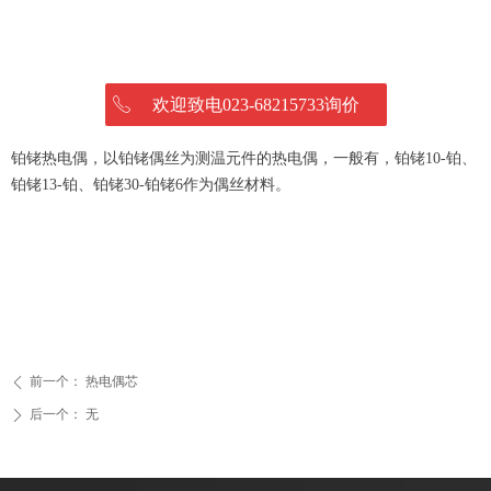
ꂅ
欢迎致电023-68215733询价
铂铑热电偶，以铂铑偶丝为测温元件的热电偶，一般有，铂铑10-铂、
铂铑13-铂、铂铑30-铂铑6作为偶丝材料。
前一个：
热电偶芯
ꄴ
后一个：
无
ꄲ