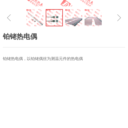
ꁆ
ꁇ
铂铑热电偶
铂铑热电偶，以铂铑偶丝为测温元件的热电偶