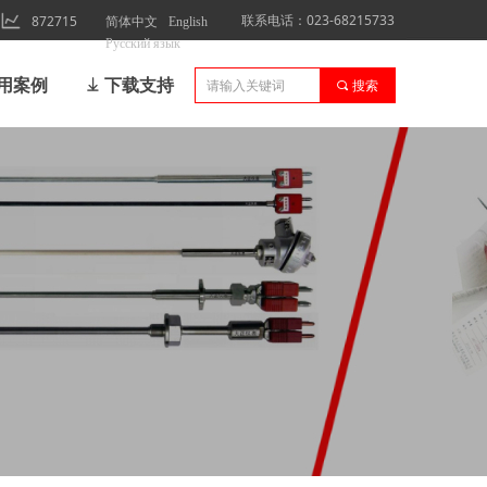
联系电话：023-68215733
872715
简体中文
English
Русский язык
用案例
ꄈ
下载支持
끠
搜索