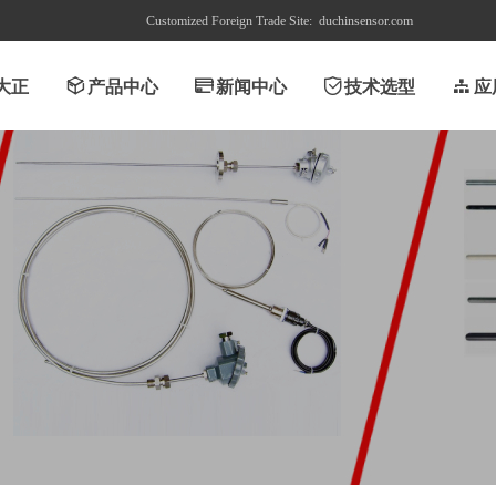
Customized Foreign Trade Site:
duchinsensor.com
大正
ꁦ
产品中心
ꀔ
新闻中心
ꀳ
技术选型
뀒
应