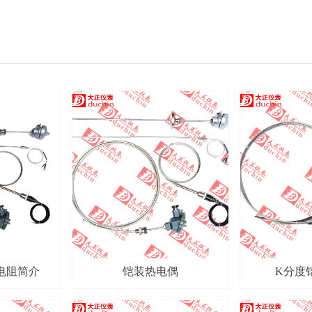
电阻简介
铠装热电偶
K分度