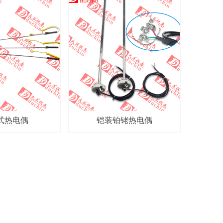
式热电偶
铠装铂铑热电偶